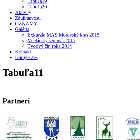
Tabuľa19
Tabuľa20
Aktivity
Záujimavosti
OZNAMY
Galéria
Exkurzia MAS Moravský kras 2015
Včelársky seminár 2015
Tvorivý čin roka 2014
Kontakt
Darujte 2%
Tabuľa11
Partneri